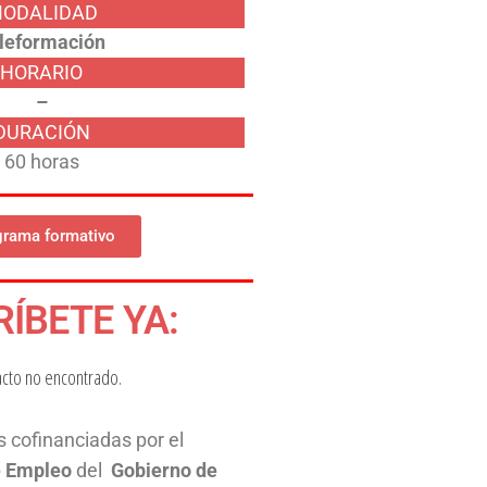
ODALIDAD
leformación
HORARIO
–
DURACIÓN
60 horas
grama formativo
RÍBETE YA:
acto no encontrado.
 cofinanciadas por el
de Empleo
del
Gobierno de