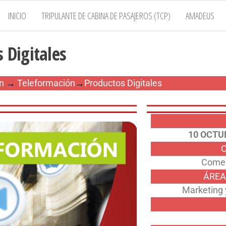
INICIO
TRIPULANTE DE CABINA DE PASAJEROS (TCP)
AMADEUS
 Digitales
n
→
Teleformación
→
Productos Digitales
10 OCTU
Comer
ÁREA
Marketing 